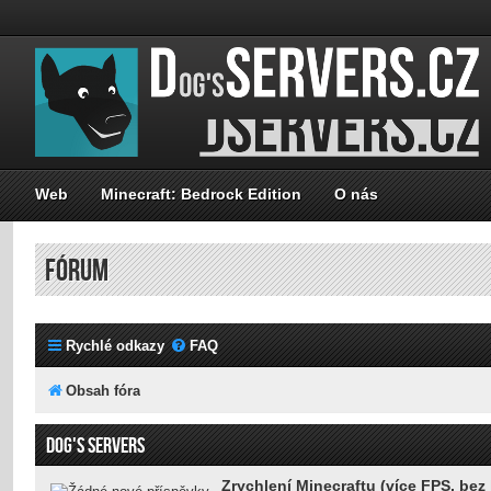
Web
Minecraft: Bedrock Edition
O nás
FÓRUM
Rychlé odkazy
FAQ
Obsah fóra
DOG'S SERVERS
Zrychlení Minecraftu (více FPS, bez 