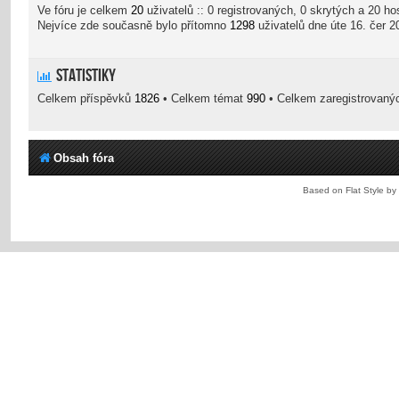
Ve fóru je celkem
20
uživatelů :: 0 registrovaných, 0 skrytých a 20 h
Nejvíce zde současně bylo přítomno
1298
uživatelů dne úte 16. čer 2
Statistiky
Celkem příspěvků
1826
• Celkem témat
990
• Celkem zaregistrovaný
Obsah fóra
Based on Flat Style by