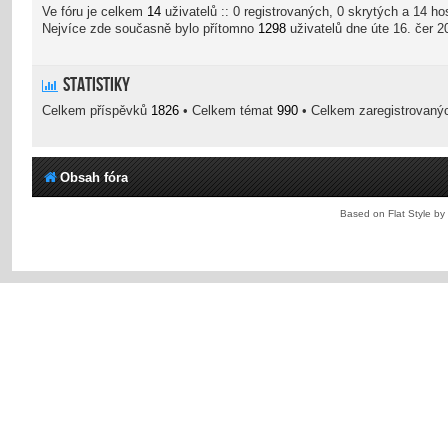
Ve fóru je celkem
14
uživatelů :: 0 registrovaných, 0 skrytých a 14 h
Nejvíce zde současně bylo přítomno
1298
uživatelů dne úte 16. čer 2
Statistiky
Celkem příspěvků
1826
• Celkem témat
990
• Celkem zaregistrovaný
Obsah fóra
Based on Flat Style by