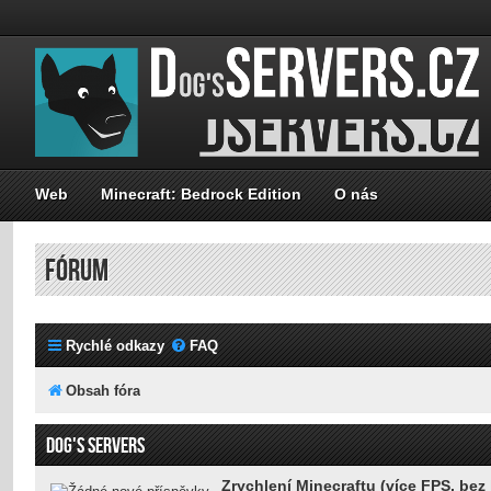
Web
Minecraft: Bedrock Edition
O nás
FÓRUM
Rychlé odkazy
FAQ
Obsah fóra
DOG'S SERVERS
Zrychlení Minecraftu (více FPS, bez 