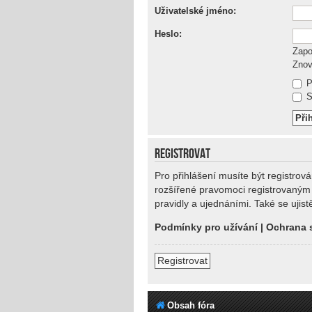
Uživatelské jméno:
Heslo:
Zapo
Znov
P
Sk
REGISTROVAT
Pro přihlášení musíte být registrov
rozšířené pravomoci registrovaným u
pravidly a ujednáními. Také se ujistě
Podmínky pro užívání
|
Ochrana 
Registrovat
Obsah fóra