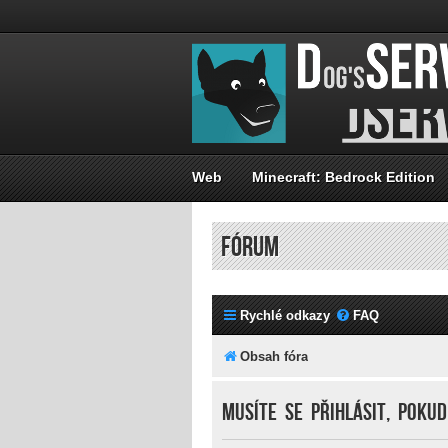
Web
Minecraft: Bedrock Edition
FÓRUM
Rychlé odkazy
FAQ
Obsah fóra
Musíte se přihlásit, poku