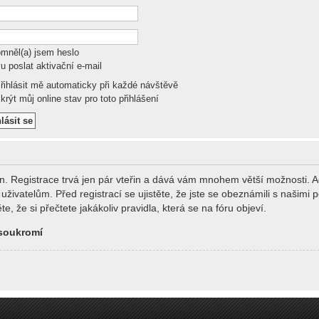
mněl(a) jsem heslo
u poslat aktivační e-mail
řihlásit mě automaticky při každé návštěvě
rýt můj online stav pro toto přihlášení
án. Registrace trvá jen pár vteřin a dává vám mnohem větší možnosti. A
živatelům. Před registrací se ujistěte, že jste se obeznámili s našimi 
te, že si přečtete jakákoliv pravidla, která se na fóru objeví.
soukromí