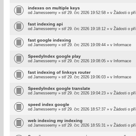
indexes on multiple keys
od
Jamesseemy
»
stř 29. črc 2026 19:52:58
» v
Žádosti o př
fast indexing api
od
Jamesseemy
»
stř 29. črc 2026 19:18:12
» v
Žádosti o př
fast google indexing
od
Jamesseemy
»
stř 29. črc 2026 19:09:44
» v
Informace
SpeedyIndex google play
od
Jamesseemy
»
stř 29. črc 2026 19:08:05
» v
Informace
fast indexing of linksys router
od
Jamesseemy
»
stř 29. črc 2026 19:06:03
» v
Informace
SpeedyIndex google translate
od
Jamesseemy
»
stř 29. črc 2026 19:04:23
» v
Žádosti o př
speed index google
od
Jamesseemy
»
stř 29. črc 2026 18:57:37
» v
Žádosti o př
web indexing my indexing
od
Jamesseemy
»
stř 29. črc 2026 18:55:31
» v
Žádosti o př