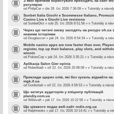
З якої причини користувачі приходять на сайт w
регулярно
od
PhilipCer
»
úte 28. črc 2026 7:36:09
» v
Tutoriály a návod
Sunbet Italia Giochi e Scommesse Italiano, Promozi
Casino Live e Giochi Live revisione
od
SunbetDict
»
sob 25. črc 2026 8:51:56
» v
Tutoriály a ná
Через що читачі знову заходять на ресурс oh.ua 
новими історіями
od
Douglascon
»
pát 24. črc 2026 8:54:34
» v
Tutoriály a ná
Mobile casino apps are now faster than ever. Player
register, top up their balance, play slots, and withd
winnin
od
PokiesCop
»
pát 24. črc 2026 3:35:21
» v
Tutoriály a náv
Aplikacja Salon Gier opinia
od
Robertbaili
»
stř 22. črc 2026 20:08:08
» v
Tutoriály a náv
Приклади щирих слів, які без зусиль віднайти на 
mgk.if.ua
od
Gordontah
»
stř 22. črc 2026 4:58:53
» v
Tutoriály a návo
Що затягує аудиторію у епіцентр публікацій
plandiy.com.ua
od
Willievaft
»
pát 17. črc 2026 10:22:58
» v
Tutoriály a návo
Що цікавого подає веб-сайт rodis.org.ua
od
Ralphneoks
»
pát 17. črc 2026 10:14:41
» v
Tutoriály a n