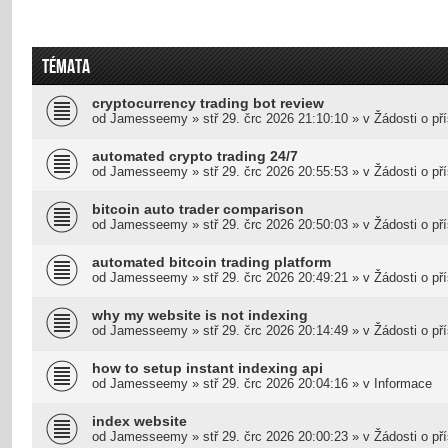
TÉMATA
cryptocurrency trading bot review
od
Jamesseemy
»
stř 29. črc 2026 21:10:10
» v
Žádosti o př
automated crypto trading 24/7
od
Jamesseemy
»
stř 29. črc 2026 20:55:53
» v
Žádosti o př
bitcoin auto trader comparison
od
Jamesseemy
»
stř 29. črc 2026 20:50:03
» v
Žádosti o př
automated bitcoin trading platform
od
Jamesseemy
»
stř 29. črc 2026 20:49:21
» v
Žádosti o př
why my website is not indexing
od
Jamesseemy
»
stř 29. črc 2026 20:14:49
» v
Žádosti o př
how to setup instant indexing api
od
Jamesseemy
»
stř 29. črc 2026 20:04:16
» v
Informace
index website
od
Jamesseemy
»
stř 29. črc 2026 20:00:23
» v
Žádosti o př