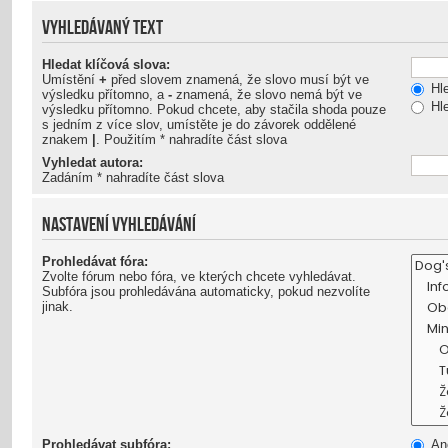
VYHLEDÁVANÝ TEXT
Hledat klíčová slova:
Umístění
+
před slovem znamená, že slovo musí být ve
Hle
výsledku přítomno, a
-
znamená, že slovo nemá být ve
Hle
výsledku přítomno. Pokud chcete, aby stačila shoda pouze
s jedním z více slov, umístěte je do závorek oddělené
znakem
|
. Použitím * nahradíte část slova
Vyhledat autora:
Zadáním * nahradíte část slova
NASTAVENÍ VYHLEDÁVÁNÍ
Prohledávat fóra:
Zvolte fórum nebo fóra, ve kterých chcete vyhledávat.
Subfóra jsou prohledávána automaticky, pokud nezvolíte
jinak.
Prohledávat subfóra:
An