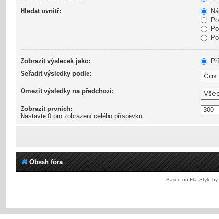
Hledat uvnitř:
Náz
Pou
Pou
Pou
Zobrazit výsledek jako:
Pří
Seřadit výsledky podle:
Omezit výsledky na předchozí:
Zobrazit prvních:
Nastavte 0 pro zobrazení celého příspěvku.
Obsah fóra
Based on Flat Style by