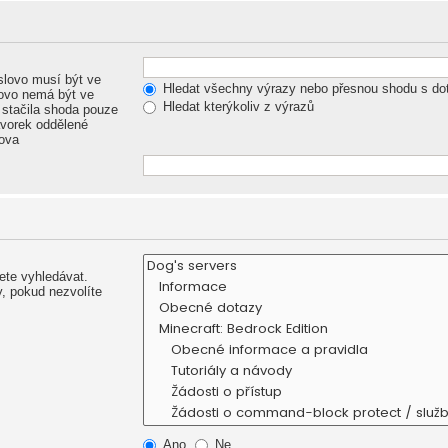
lovo musí být ve
Hledat všechny výrazy nebo přesnou shodu s d
ovo nemá být ve
Hledat kterýkoliv z výrazů
 stačila shoda pouze
ávorek oddělené
lova
ete vyhledávat.
, pokud nezvolíte
Ano
Ne