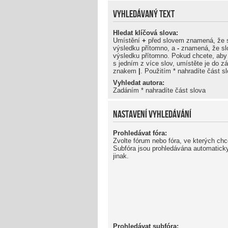
VYHLEDÁVANÝ TEXT
Hledat klíčová slova:
Umístění
+
před slovem znamená, že s
výsledku přítomno, a
-
znamená, že sl
výsledku přítomno. Pokud chcete, aby
s jedním z více slov, umístěte je do z
znakem
|
. Použitím * nahradíte část s
Vyhledat autora:
Zadáním * nahradíte část slova
NASTAVENÍ VYHLEDÁVÁNÍ
Prohledávat fóra:
Zvolte fórum nebo fóra, ve kterých chc
Subfóra jsou prohledávána automaticky
jinak.
Prohledávat subfóra: