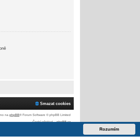
pně
Smazat cookies
eno na
phpBB
® Forum Software © phpBB Limited
Český překlad –
phpBB.cz
Rozumím