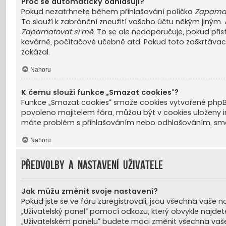
Proč se automaticky odhlašuji?
Pokud nezatrhnete během přihlašování políčko
Zapamat
To slouží k zabránění zneužití vašeho účtu někým jiným. 
Zapamatovat si mě
. To se ale nedoporučuje, pokud přis
kavárně, počítačové učebně atd. Pokud toto zaškrtávací 
zakázal.
Nahoru
K čemu slouží funkce „Smazat cookies“?
Funkce „Smazat cookies“ smaže cookies vytvořené phpBB 
povoleno majitelem fóra, můžou být v cookies uloženy inf
máte problém s přihlašováním nebo odhlašováním, sm
Nahoru
Předvolby a nastavení uživatele
Jak můžu změnit svoje nastavení?
Pokud jste se ve fóru zaregistrovali, jsou všechna vaše 
„Uživatelský panel“ pomocí odkazu, který obvykle najdet
„Uživatelském panelu“ budete moci změnit všechna vaše