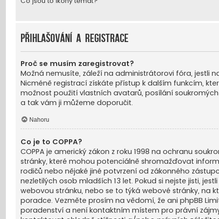
Co jsou to ikony témat?
Přihlašování a registrace
Proč se musím zaregistrovat?
Možná nemusíte, záleží na administrátorovi fóra, jestli n
Nicméně registrací získáte přístup k dalším funkcím, kte
možnost použití vlastních avatarů, posílání soukromých 
a tak vám ji můžeme doporučit.
Nahoru
Co je to COPPA?
COPPA je americký zákon z roku 1998 na ochranu soukrom
stránky, které mohou potenciálně shromažďovat informac
rodičů nebo nějaké jiné potvrzení od zákonného zástup
nezletilých osob mladších 13 let. Pokud si nejste jisti, jes
webovou stránku, nebo se to týká webové stránky, na kt
poradce. Vezměte prosím na vědomí, že ani phpBB Limi
poradenství a není kontaktním místem pro právní zájm