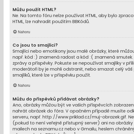
Můžu použít HTML?
Ne. Na tomto fóru nelze používat HTML, aby bylo zpraco
HTML, lze nahradit použitím BBKódů.
Nahoru
Co jsou to smajlíci?
Smajlíci nebo emotikony jsou malé obrázky, které můžou 
např. kód :) znamená radost a kód :( znamená smutek. Ú
zprávy a příspěvky. Pokuste se nepoužívat smajlíky v pří
moderátoři by je mohli odstranit, nebo smazat celý váš
smajlíků, které lze v příspěvku použít.
Nahoru
Můžu do příspěvků přidávat obrázky?
Ano, obrázky můžou být ve vašich příspěvcích zobrazeny
nahrát obrázek do fóra. V opačném případě musíte odk
serveru, např. http://www.priklad.cz/muj-obrazek.gif. 
(pokud to není veřejně přístupný server) ani na obráz
mailech na seznamu.cz nebo v Gmailu, heslem chráněných