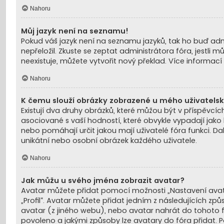
Nahoru
Můj jazyk není na seznamu!
Pokud váš jazyk není na seznamu jazyků, tak ho buď adm
nepřeložil. Zkuste se zeptat administrátora fóra, jestli
neexistuje, můžete vytvořit nový překlad. Více informac
Nahoru
K čemu slouží obrázky zobrazené u mého uživatels
Existují dva druhy obrázků, které můžou být v příspěvcí
asociované s vaší hodností, které obvykle vypadají jako hv
nebo pomáhají určit jakou mají uživatelé fóra funkci. Da
unikátní nebo osobní obrázek každého uživatele.
Nahoru
Jak můžu u svého jména zobrazit avatar?
Avatar můžete přidat pomocí možnosti „Nastavení avata
„Profil“. Avatar můžete přidat jedním z následujících způ
avatar (z jiného webu), nebo avatar nahrát do tohoto fór
povoleno a jakými způsoby lze avatary do fóra přidat. 