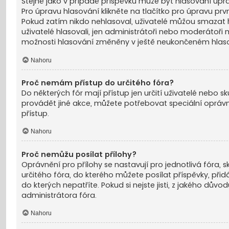
Stejně jako v případě příspěvků může být hlasování u
Pro úpravu hlasování klikněte na tlačítko pro úpravu prv
Pokud zatím nikdo nehlasoval, uživatelé můžou smazat h
uživatelé hlasovali, jen administrátoři nebo moderátoř
možnosti hlasování změněny v ještě neukončeném hlaso
Nahoru
Proč nemám přístup do určitého fóra?
Do některých fór mají přístup jen určití uživatelé nebo sk
provádět jiné akce, můžete potřebovat speciální oprávn
přístup.
Nahoru
Proč nemůžu posílat přílohy?
Oprávnění pro přílohy se nastavují pro jednotlivá fóra, 
určitého fóra, do kterého můžete posílat příspěvky, přid
do kterých nepatříte. Pokud si nejste jisti, z jakého dův
administrátora fóra.
Nahoru