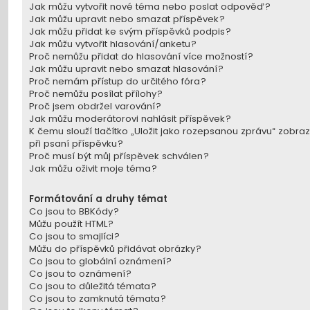
Jak můžu vytvořit nové téma nebo poslat odpověď?
Jak můžu upravit nebo smazat příspěvek?
Jak můžu přidat ke svým příspěvků podpis?
Jak můžu vytvořit hlasování/anketu?
Proč nemůžu přidat do hlasování více možností?
Jak můžu upravit nebo smazat hlasování?
Proč nemám přístup do určitého fóra?
Proč nemůžu posílat přílohy?
Proč jsem obdržel varování?
Jak můžu moderátorovi nahlásit příspěvek?
K čemu slouží tlačítko „Uložit jako rozepsanou zprávu“ zobra
při psaní příspěvku?
Proč musí být můj příspěvek schválen?
Jak můžu oživit moje téma?
Formátování a druhy témat
Co jsou to BBKódy?
Můžu použít HTML?
Co jsou to smajlíci?
Můžu do příspěvků přidávat obrázky?
Co jsou to globální oznámení?
Co jsou to oznámení?
Co jsou to důležitá témata?
Co jsou to zamknutá témata?