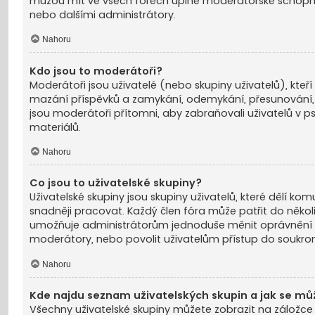
můžou mít ve všech fórech úplné moderátorské schopnos
nebo dalšími administrátory.
Nahoru
Kdo jsou to moderátoři?
Moderátoři jsou uživatelé (nebo skupiny uživatelů), kte
mazání příspěvků a zamykání, odemykání, přesunování,
jsou moderátoři přítomni, aby zabraňovali uživatelů v 
materiálů.
Nahoru
Co jsou to uživatelské skupiny?
Uživatelské skupiny jsou skupiny uživatelů, které dělí ko
snadněji pracovat. Každý člen fóra může patřit do něko
umožňuje administrátorům jednoduše měnit oprávnění p
moderátory, nebo povolit uživatelům přístup do soukro
Nahoru
Kde najdu seznam uživatelských skupin a jak se mů
Všechny uživatelské skupiny můžete zobrazit na záložce 