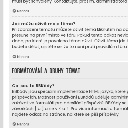
musí být schváleny. Kontaktujte, prosím, administrátora
Nahoru
Jak můžu oživit moje téma?
Při zobrazení tématu můžete oživit téma kliknutím na o
přesune na první místo ve fóru. Pokud tento odkaz nevi
doba, po které je povoleno téma oživit. Oživit téma jde
budete dělat, ujistěte se, že to není proti pravidlům fóra.
Nahoru
Formátování a druhy témat
Co jsou to BBKódy?
BBKódy jsou speciální implementace HTML jazyka, které p
příspěvcích. Možnost používání BBKódů uděluje administr
zakázat ve formuláři pro odesílání příspěvků. BBKódy se
závorkách [ a ] a ne v < a >. Pro více informací o for
najdete odkaz na stránce, na které se píší příspěvky.
Nahoru