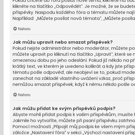
Pokud chcete do fóra poslat nové téma, klikněte na tla
klikněte na tlačítko „Odpovědět“. Je možné, že se budet
příspěvky. Naspodu každého fóra a tématu můžete nají
Například: „Můžete posílat nová témata“, „Můžete posílat
Nahoru
Jak můžu upravit nebo smazat příspěvek?
Pokud nejste administrátor nebo moderátor, můžete pou
můžete upravit po kliknutí na tlačítko „Upravit“, které se
omezenou dobu po jeho odeslání. Pokud již někdo na př
krátký text, ve kterém je uvedeno kolikrát a kdy jste př
tématu pošle odpověď, ale neobjeví se to, pokud moder
zanechat na základě vlastního uvážení vzkaz, proč přísp
nemůžou smazat příspěvek, když k němu někdo pošle 
Nahoru
Jak můžu přidat ke svým příspěvků podpis?
Abyste mohli přidat podpis k vašim příspěvkům, musíte ho
Jakmile ho vytvoříte, můžete při psaní příspěvku zatrhn
Pomocí možnosti „Připojit můj podpis ke všem mým přís
záložce „Nastavení fóra“ v sekci „Výchozí nastavení př