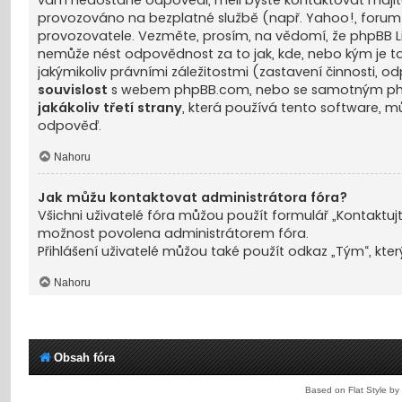
vám nedostane odpovědi, měli byste kontaktovat maj
provozováno na bezplatné službě (např. Yahoo!, forum
provozovatele. Vezměte, prosím, na vědomí, že phpBB 
nemůže nést odpovědnost za to jak, kde, nebo kým je to
jakýmikoliv právními záležitostmi (zastavení činnosti,
souvislost
s webem phpBB.com, nebo se samotným phpBB
jakákoliv třetí strany
, která používá tento software, 
odpověď.
Nahoru
Jak můžu kontaktovat administrátora fóra?
Všichni uživatelé fóra můžou použít formulář „Kontaktuj
možnost povolena administrátorem fóra.
Přihlášení uživatelé můžou také použít odkaz „Tým“, kte
Nahoru
Obsah fóra
Based on Flat Style by