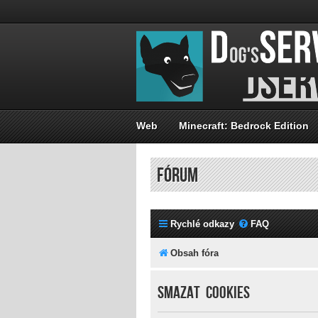
Web
Minecraft: Bedrock Edition
FÓRUM
Rychlé odkazy
FAQ
Obsah fóra
Smazat cookies