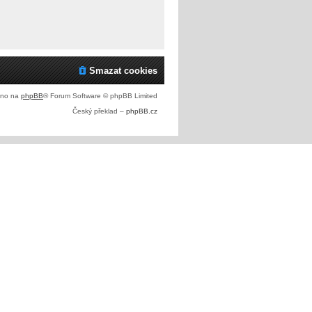
Smazat cookies
eno na
phpBB
® Forum Software © phpBB Limited
Český překlad –
phpBB.cz