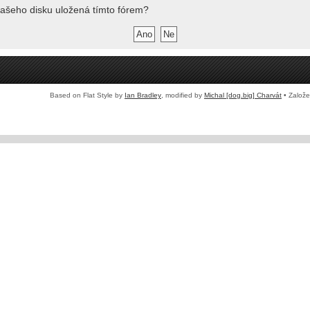
ašeho disku uložená tímto fórem?
Based on Flat Style by
Ian Bradley
, modified by
Michal [dog.big] Charvát
• Založ