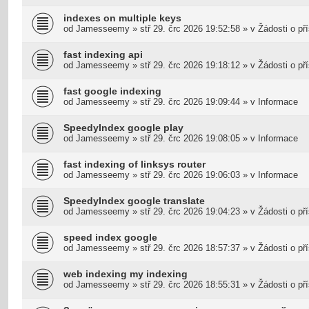
indexes on multiple keys
od
Jamesseemy
»
stř 29. črc 2026 19:52:58
» v
Žádosti o př
fast indexing api
od
Jamesseemy
»
stř 29. črc 2026 19:18:12
» v
Žádosti o př
fast google indexing
od
Jamesseemy
»
stř 29. črc 2026 19:09:44
» v
Informace
SpeedyIndex google play
od
Jamesseemy
»
stř 29. črc 2026 19:08:05
» v
Informace
fast indexing of linksys router
od
Jamesseemy
»
stř 29. črc 2026 19:06:03
» v
Informace
SpeedyIndex google translate
od
Jamesseemy
»
stř 29. črc 2026 19:04:23
» v
Žádosti o př
speed index google
od
Jamesseemy
»
stř 29. črc 2026 18:57:37
» v
Žádosti o př
web indexing my indexing
od
Jamesseemy
»
stř 29. črc 2026 18:55:31
» v
Žádosti o př