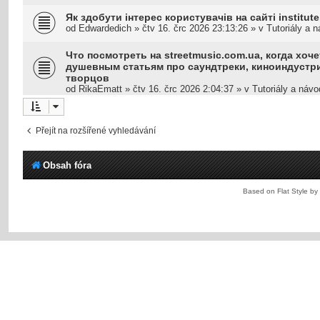
Як здобути інтерес користувачів на сайті institute.
od
Edwardedich
»
čtv 16. črc 2026 23:13:26
» v
Tutoriály a 
Что посмотреть на streetmusic.com.ua, когда хоче
душевным статьям про саундтреки, киноиндустр
творцов
od
RikaEmatt
»
čtv 16. črc 2026 2:04:37
» v
Tutoriály a náv
Přejít na rozšířené vyhledávání
Obsah fóra
Based on Flat Style by