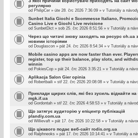
З якої причини користувачі приходять на сайт w
регулярно
od
PhilipCer
»
úte 28. črc 2026 7:36:09
» v
Tutoriály a návod
Sunbet Italia Giochi e Scommesse Italiano, Promozi
Casino Live e Giochi Live revisione
od
SunbetDict
»
sob 25. črc 2026 8:51:56
» v
Tutoriály a ná
Через що читачі знову заходять на ресурс oh.ua 
новими історіями
od
Douglascon
»
pát 24. črc 2026 8:54:34
» v
Tutoriály a ná
Mobile casino apps are now faster than ever. Player
register, top up their balance, play slots, and withd
winnin
od
PokiesCop
»
pát 24. črc 2026 3:35:21
» v
Tutoriály a náv
Aplikacja Salon Gier opinia
od
Robertbaili
»
stř 22. črc 2026 20:08:08
» v
Tutoriály a náv
Приклади щирих слів, які без зусиль віднайти на 
mgk.if.ua
od
Gordontah
»
stř 22. črc 2026 4:58:53
» v
Tutoriály a návo
Що затягує аудиторію у епіцентр публікацій
plandiy.com.ua
od
Willievaft
»
pát 17. črc 2026 10:22:58
» v
Tutoriály a návo
Що цікавого подає веб-сайт rodis.org.ua
od
Ralphneoks
»
pát 17. črc 2026 10:14:41
» v
Tutoriály a n