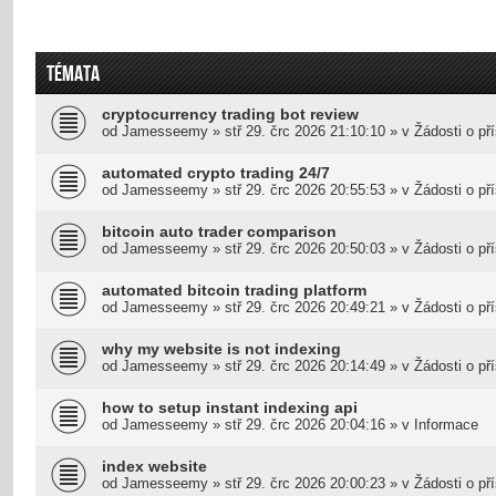
TÉMATA
cryptocurrency trading bot review
od
Jamesseemy
»
stř 29. črc 2026 21:10:10
» v
Žádosti o př
automated crypto trading 24/7
od
Jamesseemy
»
stř 29. črc 2026 20:55:53
» v
Žádosti o př
bitcoin auto trader comparison
od
Jamesseemy
»
stř 29. črc 2026 20:50:03
» v
Žádosti o př
automated bitcoin trading platform
od
Jamesseemy
»
stř 29. črc 2026 20:49:21
» v
Žádosti o př
why my website is not indexing
od
Jamesseemy
»
stř 29. črc 2026 20:14:49
» v
Žádosti o př
how to setup instant indexing api
od
Jamesseemy
»
stř 29. črc 2026 20:04:16
» v
Informace
index website
od
Jamesseemy
»
stř 29. črc 2026 20:00:23
» v
Žádosti o př