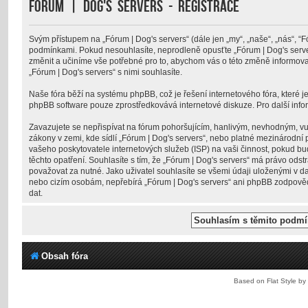
Fórum | Dog's servers - Registrace
Svým přístupem na „Fórum | Dog's servers“ (dále jen „my“, „naše“, „nás“, “F
podmínkami. Pokud nesouhlasíte, neprodleně opusťte „Fórum | Dog's servers
změnit a učiníme vše potřebné pro to, abychom vás o této změně informov
„Fórum | Dog's servers“ s nimi souhlasíte.
Naše fóra běží na systému phpBB, což je řešení internetového fóra, které je
phpBB software pouze zprostředkovává internetové diskuze. Pro další inf
Zavazujete se nepřispívat na fórum pohoršujícím, hanlivým, nevhodným, vu
zákony v zemi, kde sídlí „Fórum | Dog's servers“, nebo platné mezinárodní
vašeho poskytovatele internetových služeb (ISP) na vaši činnost, pokud b
těchto opatření. Souhlasíte s tím, že „Fórum | Dog's servers“ má právo ods
považovat za nutné. Jako uživatel souhlasíte se všemi údaji uloženými v da
nebo cizím osobám, nepřebírá „Fórum | Dog's servers“ ani phpBB zodpovědn
dat.
Obsah fóra
Based on Flat Style by