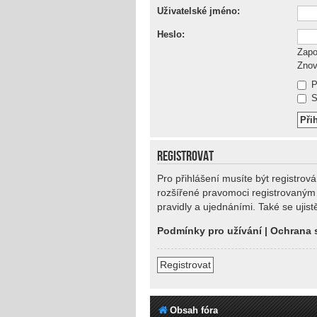
Uživatelské jméno:
Heslo:
Zapo
Znov
P
Sk
REGISTROVAT
Pro přihlášení musíte být registrov
rozšířené pravomoci registrovaným u
pravidly a ujednáními. Také se ujistě
Podmínky pro užívání
|
Ochrana 
Registrovat
Obsah fóra