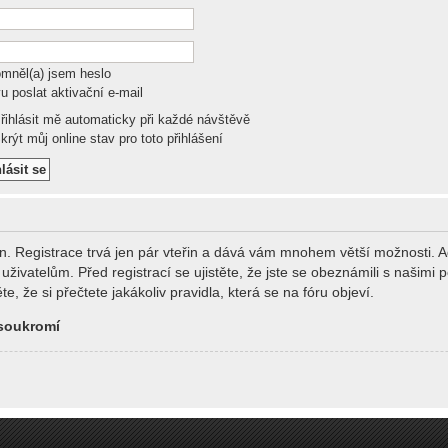
mněl(a) jsem heslo
u poslat aktivační e-mail
řihlásit mě automaticky při každé návštěvě
rýt můj online stav pro toto přihlášení
án. Registrace trvá jen pár vteřin a dává vám mnohem větší možnosti. A
živatelům. Před registrací se ujistěte, že jste se obeznámili s našimi 
te, že si přečtete jakákoliv pravidla, která se na fóru objeví.
soukromí