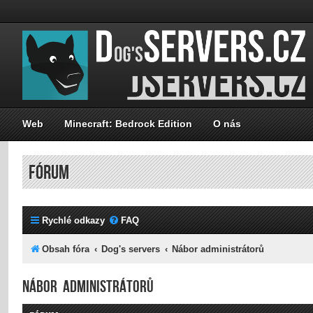
Web
Minecraft: Bedrock Edition
O nás
FÓRUM
Rychlé odkazy
FAQ
Obsah fóra
Dog's servers
Nábor administrátorů
Nábor administrátorů