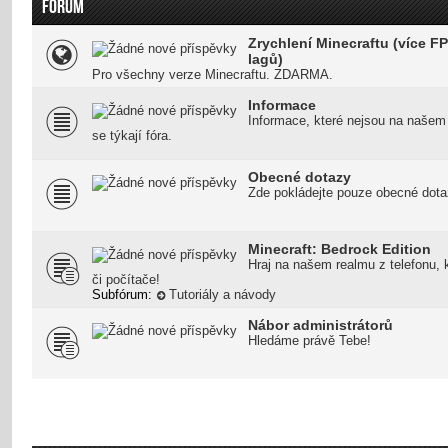
FÓRUM
Zrychlení Minecraftu (více FP
lagů)
Pro všechny verze Minecraftu. ZDARMA.
Informace
Informace, které nejsou na našem
se týkají fóra.
Obecné dotazy
Zde pokládejte pouze obecné dota
Minecraft: Bedrock Edition
Hraj na našem realmu z telefonu, 
či počítače!
Subfórum:
Tutoriály a návody
Nábor administrátorů
Hledáme právě Tebe!