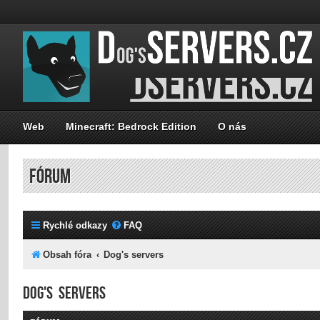
Web
Minecraft: Bedrock Edition
O nás
FÓRUM
Rychlé odkazy
FAQ
Obsah fóra
Dog's servers
Dog's servers