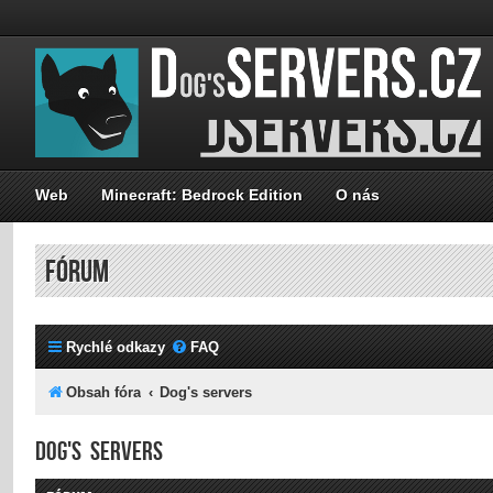
Web
Minecraft: Bedrock Edition
O nás
FÓRUM
Rychlé odkazy
FAQ
Obsah fóra
Dog's servers
Dog's servers