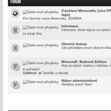
FÓRUM
Zrychlení Minecraftu (více FP
lagů)
Pro všechny verze Minecraftu. ZDARMA.
Informace
Informace, které nejsou na našem
se týkají fóra.
Obecné dotazy
Zde pokládejte pouze obecné dota
Minecraft: Bedrock Edition
Hraj na našem realmu z telefonu, 
či počítače!
Subfórum:
Tutoriály a návody
Nábor administrátorů
Hledáme právě Tebe!