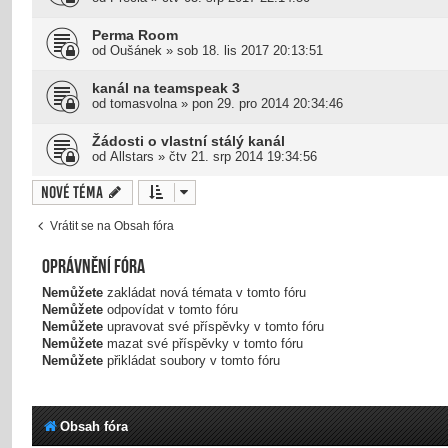
Perma Room
od
Oušánek
»
sob 18. lis 2017 20:13:51
kanál na teamspeak 3
od
tomasvolna
»
pon 29. pro 2014 20:34:46
Žádosti o vlastní stálý kanál
od
Allstars
»
čtv 21. srp 2014 19:34:56
Nové téma
Vrátit se na Obsah fóra
Oprávnění fóra
Nemůžete
zakládat nová témata v tomto fóru
Nemůžete
odpovídat v tomto fóru
Nemůžete
upravovat své příspěvky v tomto fóru
Nemůžete
mazat své příspěvky v tomto fóru
Nemůžete
přikládat soubory v tomto fóru
Obsah fóra