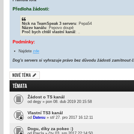
Předloha žádosti:
Nick na TeamSpeak 3 serveru
: Pepa54
Název kanálu
: Pepovo doupě
Proč bych chtěl vlastní kanál
: ..
Podmínky:
Najdete
zde
Dog's servers si vyhrazuje právo bez důvodu žádosti zamítnout č
Nové téma
TÉMATA
Žádost o TS kanál
od
degy
»
pon 08. dub 2019 20:15:58
Vlastní TS3 kanál
od
Datesu
»
stř 27. pro 2017 16:12:11
Dogu, díky za pokec :)
od
Precla
»
čtv 03. srp 2017 22:14:50