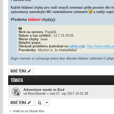
Každé hlášení chyby pro naší snazší orientaci pište prosím dle n
způsobeny samotným MC nedokážeme odstranit
a raději napi
Předloha
hlášení
chyb(y):
Nick na serveru
: Pepa54
Datum a čas zjištění:
: 13.7.15 20:05
Název chyby
: aaaa
Detailní popis
: ....
Obrázek problému (nahrávat na
sdilej.eu
):
:
http://www.sdilej
Poznámky:
: Myslím si, že blablablabal
Dog's servers si vyhrazuje právo bez důvodu hlášení odstranit či přep
Nové téma
TÉMATA
Adventure mode in End
od
BlockBandit
»
ned 27. srp 2017 16:01:39
Nové téma
Vrátit se na Obsah fóra