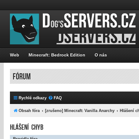
Web
Minecraft: Bedrock Edition
O nás
FÓRUM
Rychlé odkazy
FAQ
Obsah fóra
[zrušeno] Minecraft: Vanilla Anarchy
Hlášení c
Hlášení chyb
Pravidla fóra