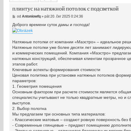
плинтус на натяжной потолок с подсветкой
P
od
Antoniowfq
»
pát 20. čer 2025 0:24:36
ř
í
Доброго времени суток дамы и господа!
s
p
ě
v
Натяжные потолки от компании «Маэстро» – идеальное реш
e
Натяжные потолки уже более десяти лет занимают лидиру
k
и коммерческих помещений. Компания «Маэстро» предлага
натяжных конструкций, обеспечивая клиентам прозрачное ц
этапов работ.
Ключевые аспекты формирования стоимости
Ценовая политика при установке натяжных потолков формир
параметров:
1. Геометрия помещения
Основным фактором при расчете стоимости является общая
специалисты учитывают не только квадратные метры, но и с
выступов.
2. Выбор полотна
Мы предлагаем три основных типа материалов:
- Классические матовые – создают ровную поверхность без 
- Современные глянцевые – придают помещению дополнит
- Элитные сатиновые – отличаются благородным мягким бле