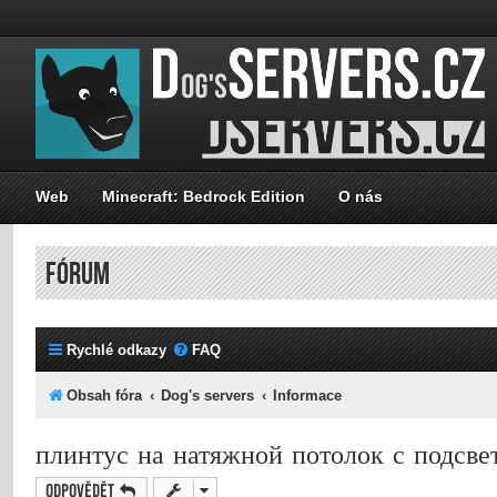
Web
Minecraft: Bedrock Edition
O nás
FÓRUM
Rychlé odkazy
FAQ
Obsah fóra
Dog's servers
Informace
плинтус на натяжной потолок с подсве
Odpovědět